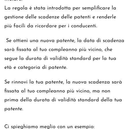
La regola è stata introdotta per semplificare la
gestione delle scadenze delle patenti e renderle
più facili da ricordare per i conducenti.
Se ottieni una nuova patente, la data di scadenza
sarà fissata al tuo compleanno più vicino, che
segue la durata di validità standard per la tua
età e categoria di patente.
Se rinnovi la tua patente, la nuova scadenza sarà
fissata al tuo compleanno più vicino, ma non
prima della durata di validità standard della tua
patente.
Ci spieghiamo meglio con un esempio: