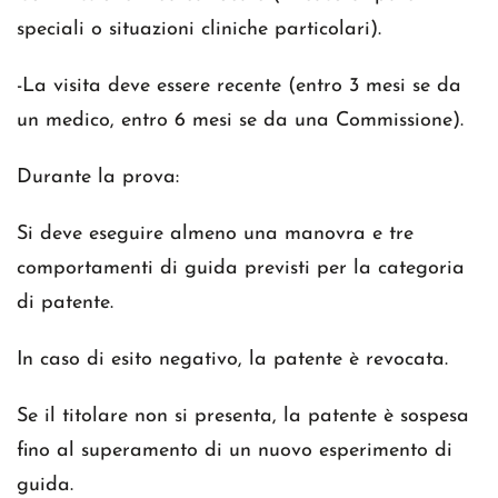
speciali o situazioni cliniche particolari).
-La visita deve essere recente (entro 3 mesi se da
un medico, entro 6 mesi se da una Commissione).
Durante la prova:
Si deve eseguire almeno una manovra e tre
comportamenti di guida previsti per la categoria
di patente.
In caso di esito negativo, la patente è revocata.
Se il titolare non si presenta, la patente è sospesa
fino al superamento di un nuovo esperimento di
guida.