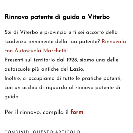
Rinnovo patente di guida a Viterbo
Sei di Viterbo e provincia e ti sei accorto della
scadenza imminente della tua patente?
Rinnovala
con Autoscuola Marchetti!
Presenti sul territorio dal 1928, siamo una delle
autoscuole più antiche del Lazio.
Inoltre, ci occupiamo di tutte le pratiche patenti,
con un occhio di riguardo al rinnovo patente di
guida.
Per il rinnovo, compila il
form
CONDIVIDI QUESTO ARTICOLO: