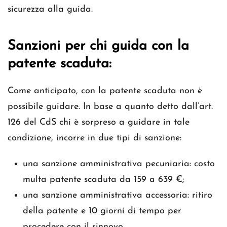
sicurezza alla guida.
Sanzioni per chi guida con la
patente scaduta:
Come anticipato, con la patente scaduta non è
possibile guidare. In base a quanto detto dall’art.
126 del CdS chi è sorpreso a guidare in tale
condizione, incorre in due tipi di sanzione:
una sanzione amministrativa pecuniaria: costo
multa patente scaduta da 159 a 639 €;
una sanzione amministrativa accessoria: ritiro
della patente e 10 giorni di tempo per
procedere con il rinnovo.