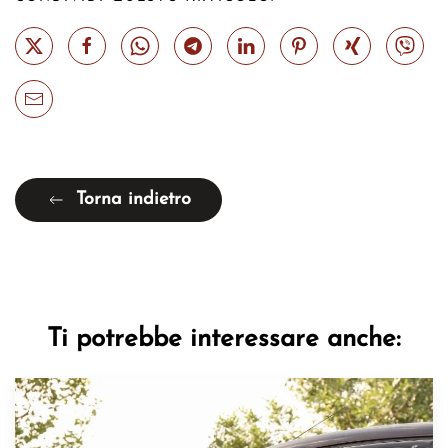
Torna indietro
Ti potrebbe interessare anche: