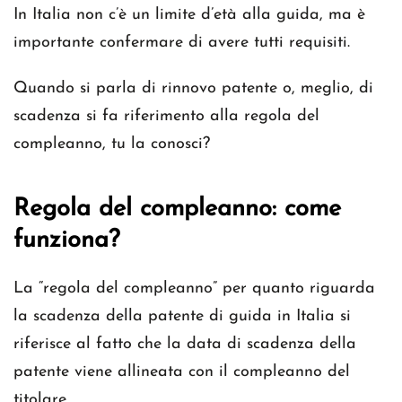
In Italia non c’è un limite d’età alla guida, ma è
importante confermare di avere tutti requisiti.
Quando si parla di rinnovo patente o, meglio, di
scadenza si fa riferimento alla regola del
compleanno, tu la conosci?
Regola del compleanno: come
funziona?
La “regola del compleanno” per quanto riguarda
la scadenza della patente di guida in Italia si
riferisce al fatto che la data di scadenza della
patente viene allineata con il compleanno del
titolare.