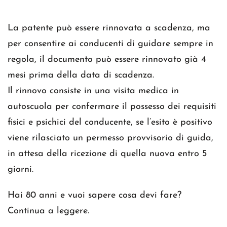
La patente può essere rinnovata a scadenza, ma
per consentire ai conducenti di guidare sempre in
regola, il documento può essere rinnovato già 4
mesi prima della data di scadenza.
Il rinnovo consiste in una visita medica in
autoscuola per confermare il possesso dei requisiti
fisici e psichici del conducente, se l’esito è positivo
viene rilasciato un permesso provvisorio di guida,
in attesa della ricezione di quella nuova entro 5
giorni.
Hai 80 anni e vuoi sapere cosa devi fare?
Continua a leggere.