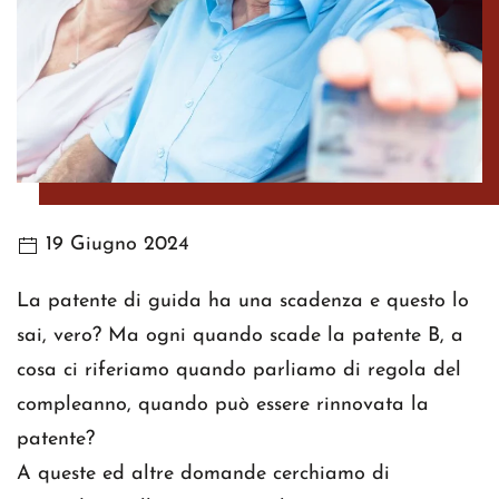
19 Giugno 2024
La patente di guida ha una scadenza e questo lo
sai, vero? Ma ogni quando scade la patente B, a
cosa ci riferiamo quando parliamo di regola del
compleanno, quando può essere rinnovata la
patente?
A queste ed altre domande cerchiamo di